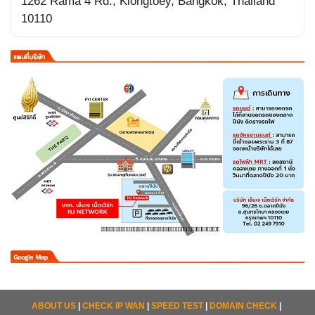
1262 Rama 4 Rd., Klongtoey, Bangkok, Thailand
10110
ABOUT US
|
CHECK IP WAN
|
SPEED TEST
|
DOMAIN CHECK
|