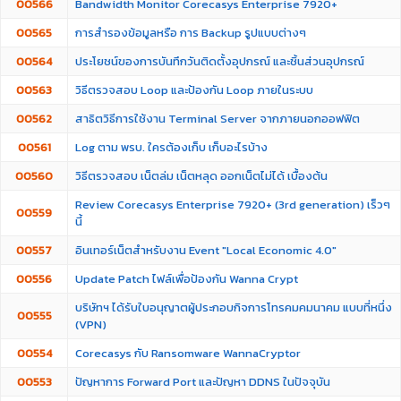
00566
Bandwidth Monitor Corecasys Enterprise 7920+
00565
การสำรองข้อมูลหรือ การ Backup รูปแบบต่างๆ
00564
ประโยชน์ของการบันทึกวันติดตั้งอุปกรณ์ และชิ้นส่วนอุปกรณ์
00563
วิธีตรวจสอบ Loop และป้องกัน Loop ภายในระบบ
00562
สาธิตวิธีการใช้งาน Terminal Server จากภายนอกออฟฟิต
00561
Log ตาม พรบ. ใครต้องเก็บ เก็บอะไรบ้าง
00560
วิธีตรวจสอบ เน็ตล่ม เน็ตหลุด ออกเน็ตไม่ได้ เบื้องต้น
Review Corecasys Enterprise 7920+ (3rd generation) เร็วๆ
00559
นี้
00557
อินเทอร์เน็ตสำหรับงาน Event "Local Economic 4.0"
00556
Update Patch ไฟล์เพื่อป้องกัน Wanna Crypt
บริษัทฯ ได้รับใบอนุญาตผู้ประกอบกิจการโทรคมคมนาคม แบบที่หนึ่ง
00555
(VPN)
00554
Corecasys กับ Ransomware WannaCryptor
00553
ปัญหาการ Forward Port และปัญหา DDNS ในปัจจุบัน