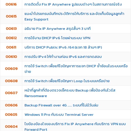
00616
การติดตั้ง Fix IP Anywhere รูปแบบต่างๆ ในสถานการณ์จริง
แนะนำโปรแกรมบันทึกประวัติการให้บริการ และจัดเก็บข้อมูลลูกค้า
00615
Easy Support
00613
อธิบาย Fix IP Anywhere สรุปสั้นๆ 3 นาที
00612
การใช้งาน DHCP IPv6 โดยผ่านระบบ VPN
00611
บริการ DHCP Public IPv6 /64 (แจก 18 ล้านๆ IP)
00610
การปรับ IPv4 ให้ทำงานก่อน IPv6 และการทดสอบ
การใช้ Switch เพื่อแก้ไขปัญหาการแจก DHCP ซ้ำซ้อนในระบบเครือ
00609
ข่าย
00608
การใช้ Switch เพื่อแก้ไขปัญหา Loop ในระบบเครือข่าย
หน้าที่ลูกค้าที่ต้องตรวจเช็คระบบ Backup เพื่อป้องกันไวรัส
00607
Ransomware
00606
Backup Firewall over 4G ..... ระบบที่ไม่มีวันล่ม
00605
Windows 11 Pro กับระบบ Terminal Server
ไขข้องข้องใจของบริการ Fix IP Anywhere กับบริการ VPN แบบ
00604
Forward Port