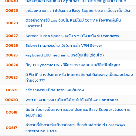
00630
หลักเกณฑ์การจัดเก็บ Log ที่ใช้อ้างอิงได้ตามที่กฎหมายกำหนด
00629
เครื่องหมายการค้าโปรแกรม Easy Support บจก. เอ็นเจ เน็ตเวิร์ค
ตัวอย่างการใช้ Log จับขโมย แม้ไม่มี CCTV หรือพยานผู้เห็น
00628
เหตุการณ์
00627
Server Turbo Spec รองรับ VM ได้มากถึง 50 Windows
00626
Subnet ที่ไม่ควรนำมาใช้ในการทำ VPN Server
00625
keyboard แบบ mechanic บางปุ่มเสีย (ซ่อมได้)
00624
ปัญหา Dynamic DNS วิธีการตรวจสอบ และวิธีแก้ไขปัญหา
มี Fix IP ต่างประเทศ หรือ International Gateway เป็นของตัวเอง
00623
ทำยังไง ???
00621
วิธีตรวจสอบเน็ตล่มจาก ISP ต้นทาง
00620
WiFi กระจาย SSID เดียวกันโดยไม่ต้องใช้ AP Controller
ลิขสิทธิ์อย่างเป็นทางการของโปรแกรม Easy Support ได้รับการ
00618
อนุมัติแล้ว
คำถามที่มักถามกันเข้ามาบ่อยๆ เกี่ยวกับผลิตภัณฑ์ Corecasys
00617
Enterprise 7920+