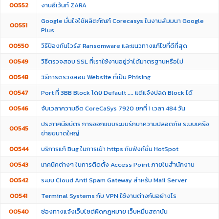
00552
งานอีเว้นท์ ZARA
Google มั่นใจใช้ผลิตภัณฑ์ Corecasys ในงานสัมมนา Google
00551
Plus
00550
วิธีป้องกันไวรัส Ransomware และแนวทางแก้ไขที่ดีที่สุด
00549
วิธีตรวจสอบ SSL ที่เราใช้งานอยู่ว่าได้มาตรฐานหรือไม่
00548
วิธีการตรวจสอบ Website ที่เป็น Phising
00547
Port ที่ 3BB Block โดย Default .... แต่แจ้งปลด Block ได้
00546
จับเวลาความอึด CoreCaSys 7920 ยกที่ 1 เวลา 484 วัน
ประกาศนียบัตร การออกแบบระบบรักษาความปลอดภัย ระบบเครือ
00545
ข่ายขนาดใหญ่
00544
บริการแก้ Bug ในการเข้า https กับฟังก์ชั่น HotSpot
00543
เทคนิคต่างๆ ในการติดตั้ง Access Point ภายในสำนักงาน
00542
ระบบ Cloud Anti Spam Gateway สำหรับ Mail Server
00541
Terminal Systems กับ VPN ใช้งานต่างกันอย่างไร
00540
ช่องทางแจ้งเว็บไซต์ผิดกฎหมาย เว็บหมิ่นสถาบัน