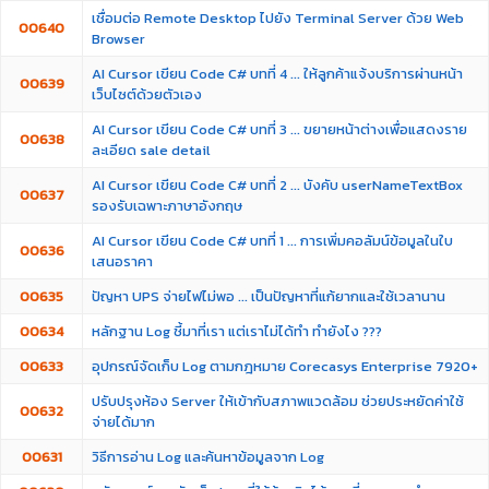
เชื่อมต่อ Remote Desktop ไปยัง Terminal Server ด้วย Web
00640
Browser
AI Cursor เขียน Code C# บทที่ 4 ... ให้ลูกค้าแจ้งบริการผ่านหน้า
00639
เว็บไซต์ด้วยตัวเอง
AI Cursor เขียน Code C# บทที่ 3 ... ขยายหน้าต่างเพื่อแสดงราย
00638
ละเอียด sale detail
AI Cursor เขียน Code C# บทที่ 2 ... บังคับ userNameTextBox
00637
รองรับเฉพาะภาษาอังกฤษ
AI Cursor เขียน Code C# บทที่ 1 ... การเพิ่มคอลัมน์ข้อมูลในใบ
00636
เสนอราคา
00635
ปัญหา UPS จ่ายไฟไม่พอ ... เป็นปัญหาที่แก้ยากและใช้เวลานาน
00634
หลักฐาน Log ชี้มาที่เรา แต่เราไม่ได้ทำ ทำยังไง ???
00633
อุปกรณ์จัดเก็บ Log ตามกฎหมาย Corecasys Enterprise 7920+
ปรับปรุงห้อง Server ให้เข้ากับสภาพแวดล้อม ช่วยประหยัดค่าใช้
00632
จ่ายได้มาก
00631
วิธีการอ่าน Log และค้นหาข้อมูลจาก Log