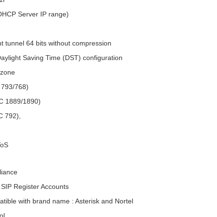
(DHCP Server IP range)
 tunnel 64 bits without compression
ylight Saving Time (DST) configuration
 zone
793/768)
 1889/1890)
 792),
ToS
iance
 SIP Register Accounts
tible with brand name : Asterisk and Nortel
ol