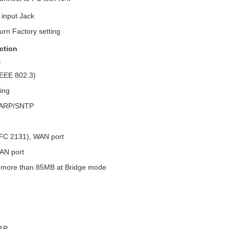
input Jack
urn Factory setting
ction
,
EEE 802.3)
ing
RARP/SNTP
FC 2131), WAN port
AN port
d more than 85MB at Bridge mode
/1P