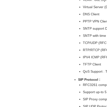
Virtual Server 
DNS Client
PPTP VPN Client
SNTP support Da
SNTP with time
TCP/UDP (RFC 
RTP/RTCP (RFC
IPV4 ICMP (RFC
TFTP Client
QoS Support : 
SIP Protocol :
RFC3261 compl
Support up-to 5
SIP Proxy compa
SIP UDP Protoc