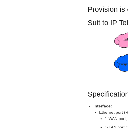
Provision is
Suit to IP T
Specificatio
Interface:
Ethernet port (
1-WAN port, 
1-LAN port c