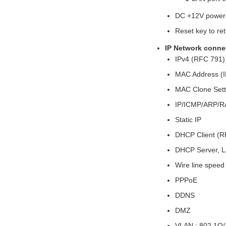
DC +12V power 
Reset key to ret
IP Network conne
IPv4 (RFC 791)
MAC Address (I
MAC Clone Sett
IP/ICMP/ARP/
Static IP
DHCP Client (R
DHCP Server, L
Wire line spee
PPPoE
DDNS
DMZ
VLAN : 802.1Q