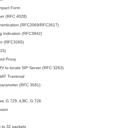
mpact Form
mer (RFC 4028)
hentication (RFC2069/RFC2617)
g Indication (RFC3842)
ion (RFC3265)
15)
nd Proxy
V to locate SIP Server (RFC 3263)
AT Traversal
" parameter (RFC 3581)
aw, G.729, iLBC, G.726
ssion
Up to 32 packets