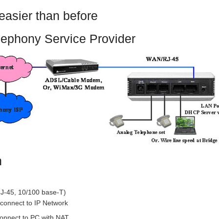
 easier than before
elephony Service Provider
n
RJ-45, 10/100 base-T)
connect to IP Network
onnect to PC with NAT