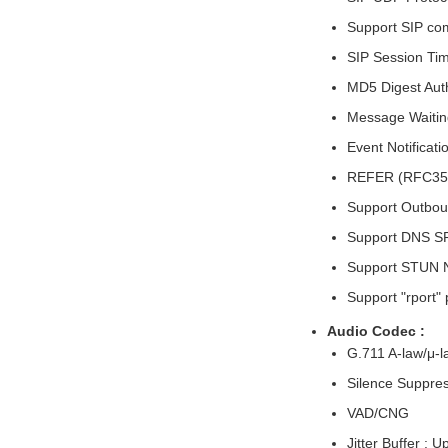
Support SIP co
SIP Session Ti
MD5 Digest Aut
Message Waitin
Event Notificat
REFER (RFC35
Support Outbou
Support DNS SR
Support STUN N
Support "rport
Audio Codec :
G.711 A-law/μ-l
Silence Suppre
VAD/CNG
Jitter Buffer : 