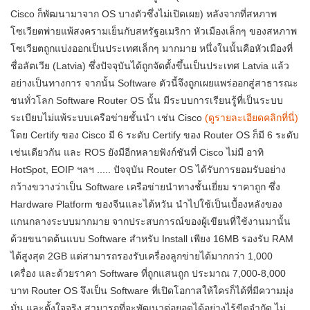
Cisco ก็พัฒนามาจาก OS บางตัวซึ่งไม่เปิดเผย) หลังจากที่สหภาพ
โซเวียตพ่ายแพ้สงครามเย็นกับสหรัฐอเมริกา หัวเมืองเล็กๆ ของสหภาพ
โซเวียตถูกแบ่งออกเป็นประเทศเล็กๆ มากมาย หนึ่งในนั้นคือหัวเมืองที่
ชื่อลัตเวีย (Latvia) ซึ่งปัจจุบันได้ถูกจัดตั้งขึ้นเป็นประเทศ Latvia แล้ว
อย่างเป็นทางการ จากนั้น Software ตัวนี้จึงถูกเผยแพร่ออกสู่สาธารณะ
ชนทั่วโลก Software Router OS นั้น มีระบบการเรียนรู้ที่เป็นระบบ
ระเบียบไม่แพ้ระบบเครือข่ายชั้นนำ เช่น Cisco
(ดูรายละเอียดคลิกที่นี่)
โดย Certify ของ Cisco มี 6 ระดับ Certify ของ Router OS ก็มี 6 ระดับ
เช่นเดียวกัน และ ROS ยังมีอีกหลายฟังก์ชันที่ Cisco ไม่มี อาทิ
HotSpot, EOIP ฯลฯ ..... ปัจจุบัน Router OS ได้รับการยอมรับอย่าง
กว้างขวางว่าเป็น Software เครือข่ายนำทางชั้นเยี่ยม ราคาถูก ซึ่ง
Hardware Platform ของจีนและไต้หวัน นำไปใช้เป็นเบื้องหลังของ
แกนกลางระบบมากมาย จากประสบการณ์ของผู้เขียนที่ใช้งานมานั้น
ด้วยขนาดต้นแบบ Software สำหรับ Install เพียง 16MB รองรับ RAM
ได้สูงสุด 2GB แต่สามารถรองรับเครื่องลูกข่ายได้มากกว่า 1,000
เครื่อง และด้วยราคา Software ที่ถูกแสนถูก ประมาณ 7,000-8,000
บาท Router OS จึงเป็น Software ที่เปิดโอกาสให้ใครก็ได้ที่มีความมุ่ง
มั่น และตั้งใจจริง สามารถที่จะพัฒนาต่อยอดได้อย่างไร้ขีดจำกัด ไม่