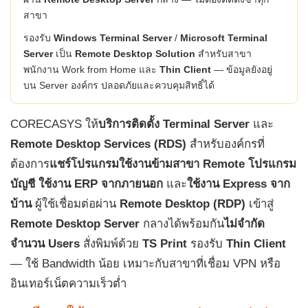
สาขา
รองรับ
Windows Terminal Server
/
Microsoft Terminal
Server
เป็น
Remote Desktop Solution
สำหรับสาขา
พนักงาน Work from Home และ
Thin Client
— ข้อมูลยังอยู่
บน Server องค์กร ปลอดภัยและควบคุมสิทธิ์ได้
CORECASYS ให้
บริการติดตั้ง Terminal Server
และ
Remote Desktop Services (RDS)
สำหรับองค์กรที่
ต้องการ
แชร์โปรแกรมใช้งานข้ามสาขา
Remote โปรแกรม
บัญชี
ใช้งาน ERP จากภายนอก
และ
ใช้งาน Express จาก
บ้าน
ผู้ใช้เชื่อมต่อผ่าน
Remote Desktop (RDP)
เข้าสู่
Remote Desktop Server
กลางได้พร้อมกัน
ไม่จำกัด
จำนวน Users
สั่งพิมพ์ด้วย
TS Print
รองรับ
Thin Client
— ใช้ Bandwidth น้อย เหมาะกับสาขาที่เชื่อม VPN หรือ
อินเทอร์เน็ตความเร็วต่ำ